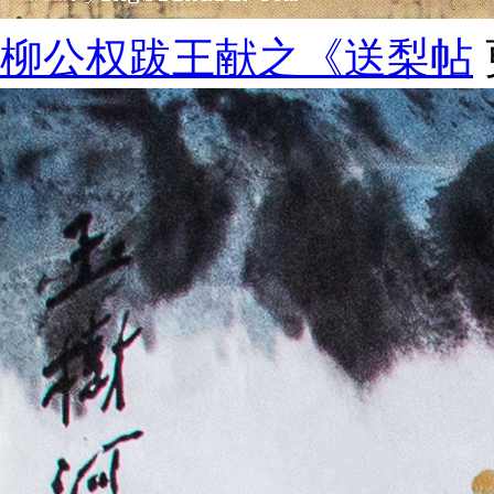
柳公权跋王献之《送梨帖