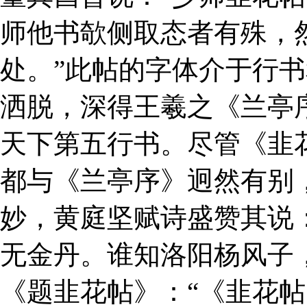
师他书欹侧取态者有殊，
处。”此帖的字体介于行
洒脱，深得王羲之《兰亭
天下第五行书。尽管《韭
都与《兰亭序》迥然有别
妙，黄庭坚赋诗盛赞其说
无金丹。谁知洛阳杨风子
《题韭花帖》：“《韭花