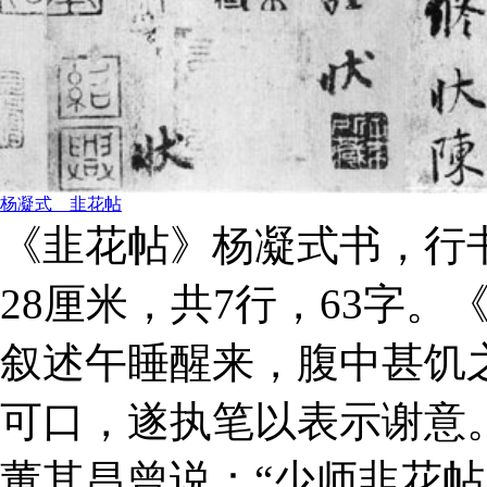
杨凝式 韭花帖
《韭花帖》杨凝式书，行
28厘米，共7行，63字
叙述午睡醒来，腹中甚饥
可口，遂执笔以表示谢意
董其昌曾说：“少师韭花