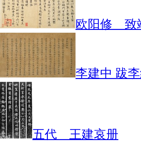
欧阳修 致
李建中 跋
五代 王建哀册